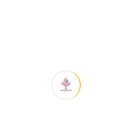
1A Bodensysteme GmbH
Portfolios
Filter Style 2
ALL